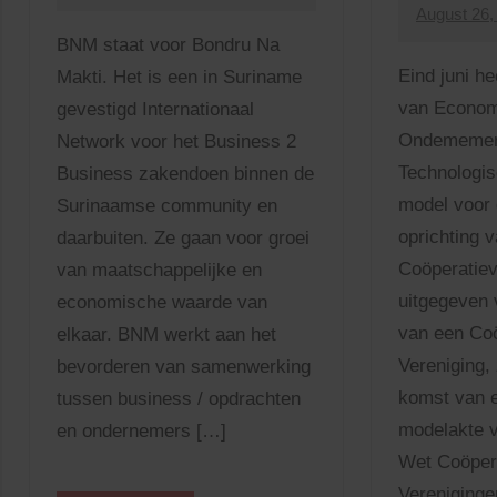
August 26,
Comments
adminnjn
No
BNM staat voor Bondru Na
Comments
Eind juni he
Makti. Het is een in Suriname
van Econom
gevestigd Internationaal
Ondememer
Network voor het Business 2
Technologis
Business zakendoen binnen de
model voor 
Surinaamse community en
oprichting 
daarbuiten. Ze gaan voor groei
Coöperatiev
van maatschappelijke en
uitgegeven 
economische waarde van
van een Co
elkaar. BNM werkt aan het
Vereniging,
bevorderen van samenwerking
komst van e
tussen business / opdrachten
modelakte vl
en ondernemers […]
Wet Coöper
Vereniginge