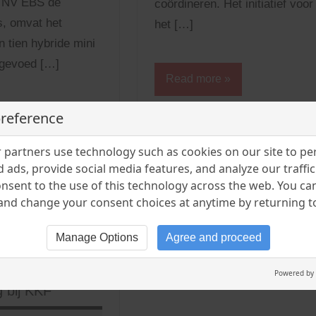
 NV EBS de
coördineren. Het initiatief voor
s, omvat het
het […]
n tien hybride mini
 gevoed […]
Read more
preference
e
partners use technology such as cookies on our site to pe
Industrie
 ads, provide social media features, and analyze our traffic.
Landbouw
nsent to the use of this technology across the web. You c
nd change your consent choices at anytime by returning to 
Manage Options
Agree and proceed
d Modelakte
eratieve
Powered by
g bij KKF