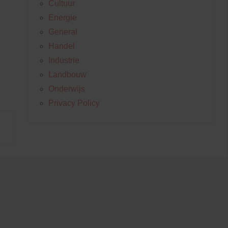
Cultuur
Energie
General
Handel
Industrie
Landbouw
Onderwijs
Privacy Policy
F
a
c
T
e
w
b
i
I