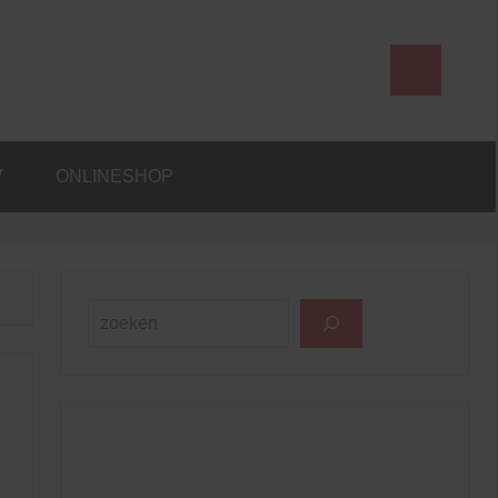
ABI
W
ONLINESHOP
Search