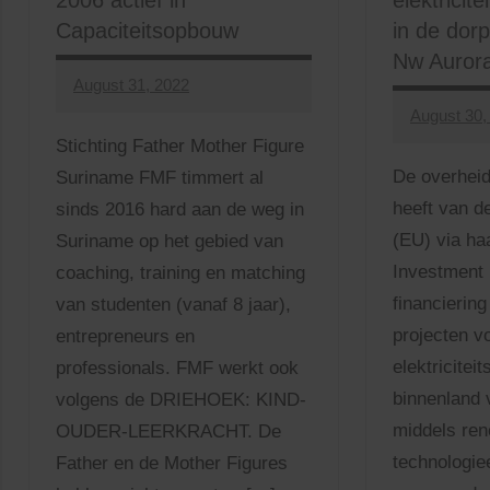
2006 actief in
elektricit
Capaciteitsopbouw
in de dor
Nw Auror
August 31, 2022
adminnjn
No
August 30,
Comments
adminnjn
No
Stichting Father Mother Figure
Comments
De overhei
Suriname FMF timmert al
heeft van d
sinds 2016 hard aan de weg in
(EU) via ha
Suriname op het gebied van
Investment F
coaching, training en matching
financiering
van studenten (vanaf 8 jaar),
projecten v
entrepreneurs en
elektricitei
professionals. FMF werkt ook
binnenland
volgens de DRIEHOEK: KIND-
middels re
OUDER-LEERKRACHT. De
technologiee
Father en de Mother Figures