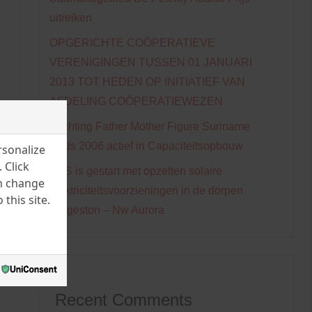
uitreiken
OPGERICHTE COÖPERATIEVE
VERENIGINGEN TUSSEN 01 JANUARI
2013 TOT HEDEN OP INITIATIEF VAN
AFDELING COÖPERATIEWEZEN
Stichting Father Mother Figure Suriname
sinds 2006 actief in Capaciteitsopbouw
rsonalize
 Click
EBS is gestart met opzetten solaire
an change
elektriciteitsvoorzieningen in de dorpen
this site.
Gingeston – Nw Aurora
Recent Comments