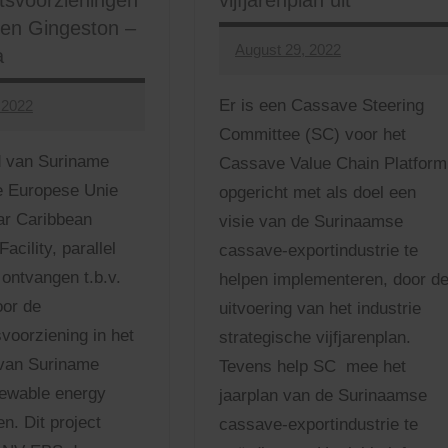
eitsvoorzieningen
vijfjarenplan uit
pen Gingeston –
August 29, 2022
a
adminnjn
No
Comments
Er is een Cassave Steering
 2022
Committee (SC) voor het
d van Suriname
Cassave Value Chain Platform
e Europese Unie
opgericht met als doel een
ar Caribbean
visie van de Surinaamse
acility, parallel
cassave-exportindustrie te
 ontvangen t.b.v.
helpen implementeren, door d
oor de
uitvoering van het industrie
tsvoorziening in het
strategische vijfjarenplan.
 van Suriname
Tevens help SC mee het
newable energy
jaarplan van de Surinaamse
n. Dit project
cassave-exportindustrie te