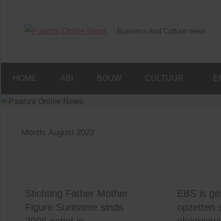
Skip
to
Business And Culture news
content
Paanza
Online
HOME
ABI
BOUW
CULTUUR
E
News
Month:
August 2022
Stichting Father Mother
EBS is ge
Figure Suriname sinds
opzetten s