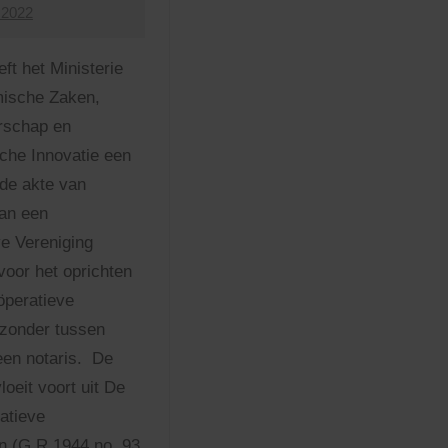
 2022
eft het Ministerie
ische Zaken,
schap en
che Innovatie een
de akte van
van een
e Vereniging
voor het oprichten
öperatieve
 zonder tussen
en notaris. De
oeit voort uit De
atieve
n (G.R 1944 no. 93,